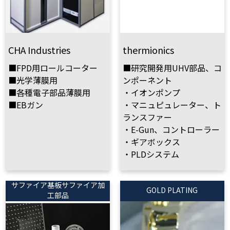
CHA Industries
thermionics
■FPD用ロールコーター
■研究開発用UHV部品、コ
■光学薄膜用
ンポーネント
■各種電子部品薄膜用
・イオンポンプ
■EBガン
・マニュピュレーター、ト
ランスファー
・E-Gun、コントローラー
・ギアボックス
・PLDシステム
サファイア基板サファイア加
GOLD PLATING
工部品