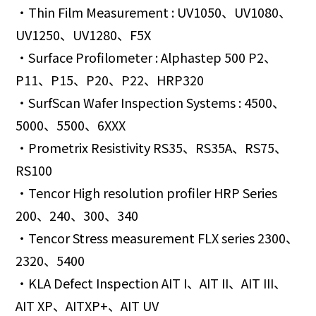
・Thin Film Measurement : UV1050、UV1080、
UV1250、UV1280、F5X
・Surface Profilometer : Alphastep 500 P2、
P11、P15、P20、P22、HRP320
・SurfScan Wafer Inspection Systems : 4500、
5000、5500、6XXX
・Prometrix Resistivity RS35、RS35A、RS75、
RS100
・Tencor High resolution profiler HRP Series
200、240、300、340
・Tencor Stress measurement FLX series 2300、
2320、5400
・KLA Defect Inspection AIT I、AIT II、AIT III、
AIT XP、AITXP+、AIT UV