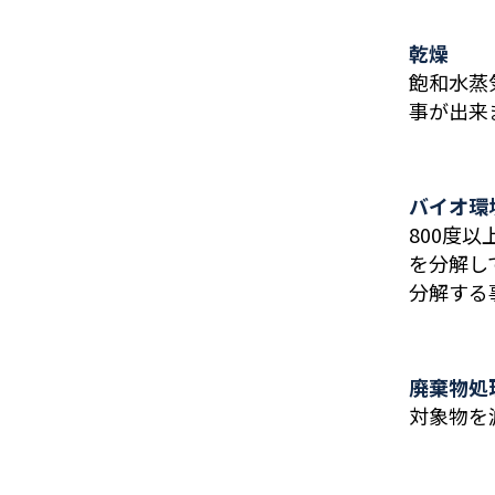
乾燥
飽和水蒸
事が出来
バイオ環
800度
を分解し
分解する
廃棄物処
対象物を