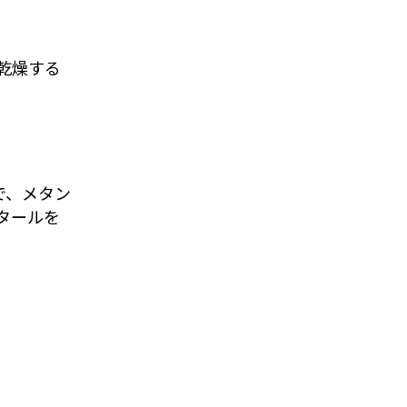
乾燥する
で、メタン
タールを
。