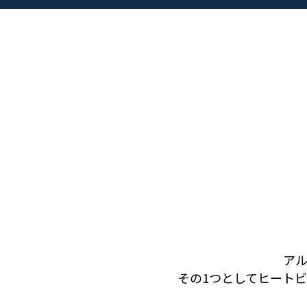
ア
その1つとしてヒート