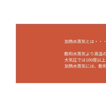
加熱水蒸気とは・・
飽和水蒸気より高温
大気圧では100度以
加熱水蒸気には、飽