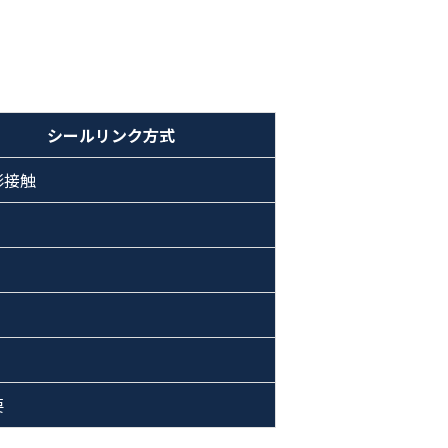
シールリンク方式
形接触
要