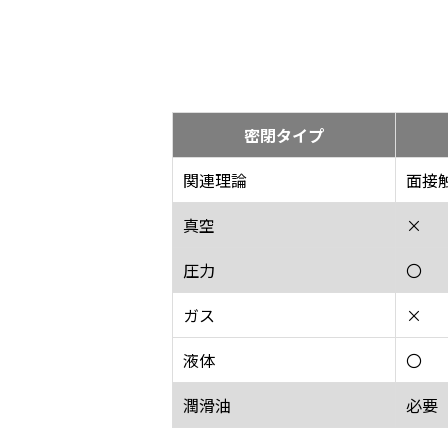
密閉タイプ
関連理論
面接
真空
×
圧力
〇
ガス
×
液体
〇
潤滑油
必要