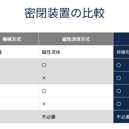
密閉装置の比較
機械方式
磁性流体方式
触
磁性流体
非線
〇
〇
×
〇
〇
〇
×
〇
不必要
不必